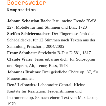
Bodersweier
Komposition:
Johann Sebastian Bach
:
Jesu, meine Freude BWV
227
,
Motette für fünf Stimmen und B.c.
,
1723
Steffen Schleiermacher
:
Der Fingernase fehlt die
Schädeldecke
,
für 12 Stimmen nach Texten aus der
Sammlung Prinzhorn
,
2004/2005
Franz Schubert
:
Streichtrio B-Dur D 581
,
1817
Claude Vivier
:
Jesus erbarme dich
,
für Solosopran
und Sopran, Alt, Tenor, Bass
,
1973
Johannes Brahms
:
Drei geistliche Chöre op. 37
,
für
Frauenstimmen
René Leibowitz
:
Laboratoire Central
,
Kleine
Kantate für Rezitation, Frauenstimmen und
Instrumente op. 88 nach einem Text von Max Jacob
,
1970