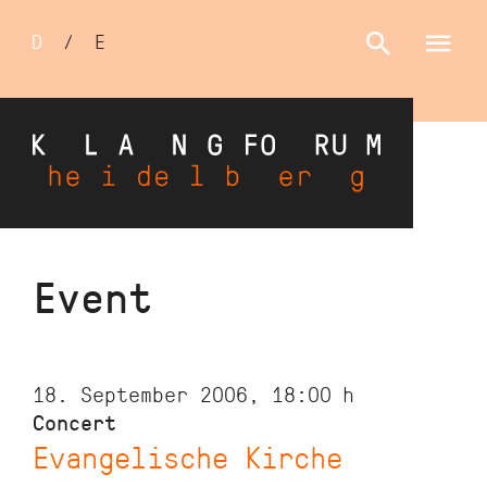
Sprachumschalter
D
/
E
Skip
Event
to
main
content
18. September 2006, 18:00
h
Concert
Evangelische Kirche