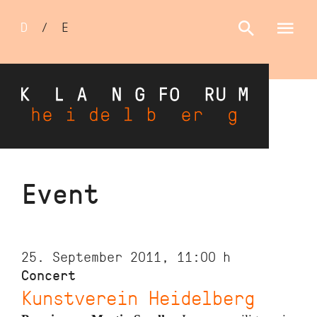
Sprachumschalter
D
/
E
Skip
Event
to
main
content
25. September 2011, 11:00
h
Concert
Kunstverein Heidelberg