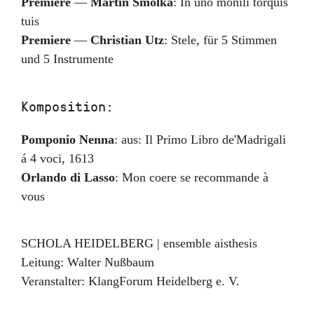
Premiere
—
Martin Smolka
:
In uno monili torquis
tuis
Premiere
—
Christian Utz
:
Stele
,
für 5 Stimmen
und 5 Instrumente
Komposition:
Pomponio Nenna
:
aus: Il Primo Libro de'Madrigali
á 4 voci
,
1613
Orlando di Lasso
:
Mon coere se recommande à
vous
SCHOLA HEIDELBERG | ensemble aisthesis
Leitung:
Walter Nußbaum
Veranstalter:
KlangForum Heidelberg e. V.