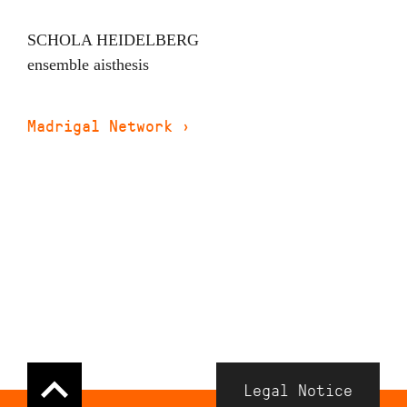
SCHOLA HEIDELBERG
ensemble aisthesis
Madrigal Network
›
Navigation
Legal Notice