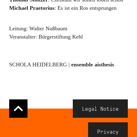
Michael Praetorius
:
Es ist ein Ros entsprungen
Leitung:
Walter Nußbaum
Veranstalter:
Bürgerstiftung Kehl
SCHOLA HEIDELBERG |
ensemble aisthesis
Navigation
Legal Notice
Meta
Footer
Privacy