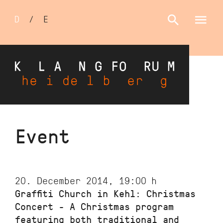
Sprachumschalter
D
/
E
Skip
Event
to
main
content
20. December 2014, 19:00
h
Graffiti Church in Kehl: Christmas
Concert - A Christmas program
featuring both traditional and