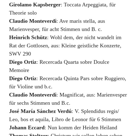
Girolamo Kapsberger
:
Toccata Arpeggiata
,
für
Theorie solo
Claudio Monteverdi
:
Ave maris stella
,
aus
Marienvesper, für acht Stimmen und B. c.
Heinrich Schütz
:
Wohl dem, der nicht wandelt im
Rat der Gottlosen
,
aus: Kleine geistliche Konzerte,
SWV 290
Diego Ortiz
:
Recercada Quarta sobre Doulce
Memoire
Diego Ortiz
:
Recercada Quinta Pars sobre Ruggiero
,
für Violine und b.c.
Claudio Monteverdi
:
Magnificat
,
aus: Marienvesper
für sechs Stimmen und B.c.
José María Sánchez Verdú
:
V. Splendidus regis/
Leo, bos et aquila
,
Libro de Leonor für 6 Stimmen
Johann Eccard
:
Nun komm der Heiden Heiland
Thomas Stoltzer
:
Christum wir sollen loben schon