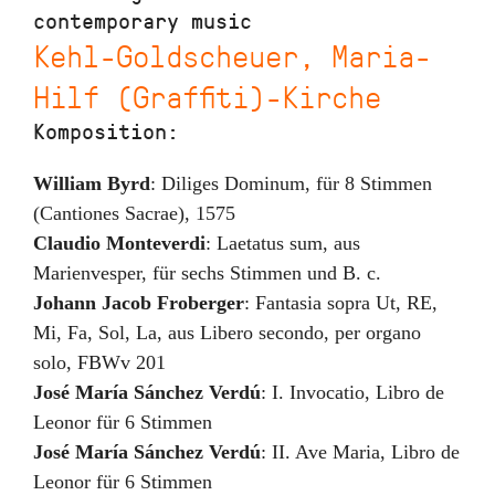
contemporary music
Kehl-Goldscheuer, Maria-
Hilf (Graffiti)-Kirche
Komposition:
William Byrd
:
Diliges Dominum
,
für 8 Stimmen
(Cantiones Sacrae)
,
1575
Claudio Monteverdi
:
Laetatus sum
,
aus
Marienvesper, für sechs Stimmen und B. c.
Johann Jacob Froberger
:
Fantasia sopra Ut, RE,
Mi, Fa, Sol, La
,
aus Libero secondo, per organo
solo, FBWv 201
José María Sánchez Verdú
:
I. Invocatio
,
Libro de
Leonor für 6 Stimmen
José María Sánchez Verdú
:
II. Ave Maria
,
Libro de
Leonor für 6 Stimmen