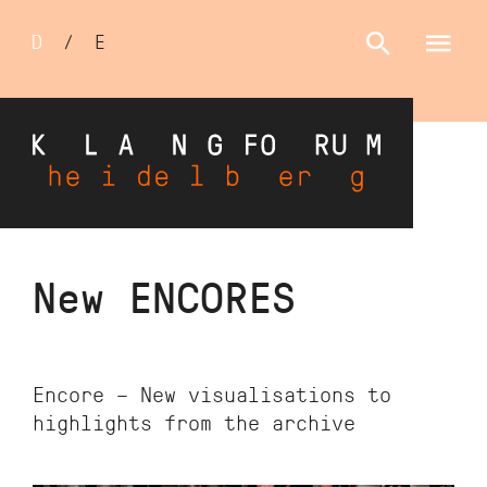
Sprachumschalter
D
/
E
Skip
New ENCORES
to
main
content
Encore – New visualisations to
highlights from the archive