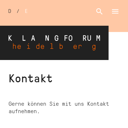
Sprachumschalter
D
/
E
Direkt
Kontakt
zum
Inhalt
Gerne können Sie mit uns Kontakt
aufnehmen.