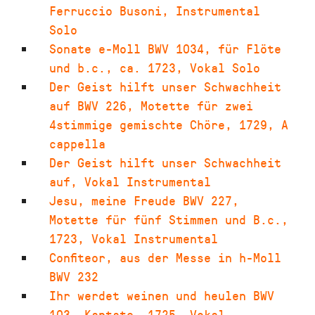
Ferruccio Busoni
,
Instrumental
Solo
Sonate e-Moll BWV 1034
,
für Flöte
und b.c.
,
ca. 1723
,
Vokal Solo
Der Geist hilft unser Schwachheit
auf BWV 226
,
Motette für zwei
4stimmige gemischte Chöre
,
1729
,
A
cappella
Der Geist hilft unser Schwachheit
auf
,
Vokal Instrumental
Jesu, meine Freude BWV 227
,
Motette für fünf Stimmen und B.c.
,
1723
,
Vokal Instrumental
Confiteor
,
aus der Messe in h-Moll
BWV 232
Ihr werdet weinen und heulen BWV
103
,
Kantate
,
1725
,
Vokal