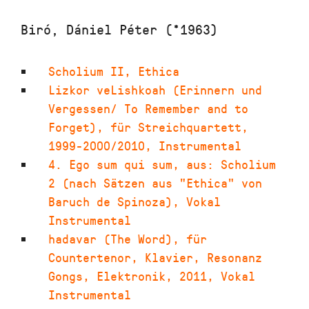
Biró, Dániel Péter (*1963)
Scholium II, Ethica
Lizkor veLishkoah (Erinnern und
Vergessen/ To Remember and to
Forget)
,
für Streichquartett
,
1999-2000/2010
,
Instrumental
4. Ego sum qui sum
,
aus: Scholium
2 (nach Sätzen aus "Ethica" von
Baruch de Spinoza)
,
Vokal
Instrumental
hadavar (The Word)
,
für
Countertenor, Klavier, Resonanz
Gongs, Elektronik
,
2011
,
Vokal
Instrumental