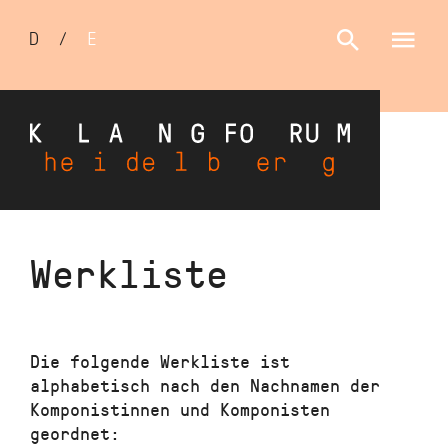
Sprachumschalter
D
/
E
Direkt
Werkliste
zum
Inhalt
Die folgende Werkliste ist
alphabetisch nach den Nachnamen der
Komponistinnen und Komponisten
geordnet: