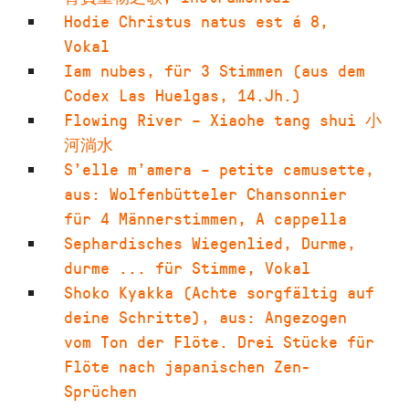
Hodie Christus natus est á 8
,
Vokal
Iam nubes
,
für 3 Stimmen (aus dem
Codex Las Huelgas, 14.Jh.)
Flowing River – Xiaohe tang shui 小
河淌水
S’elle m’amera – petite camusette
,
aus: Wolfenbütteler Chansonnier
für 4 Männerstimmen
,
A cappella
Sephardisches Wiegenlied
,
Durme,
durme ... für Stimme
,
Vokal
Shoko Kyakka (Achte sorgfältig auf
deine Schritte)
,
aus: Angezogen
vom Ton der Flöte. Drei Stücke für
Flöte nach japanischen Zen-
Sprüchen