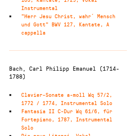
Instrumental
"Herr Jesu Christ, wahr´ Mensch
und Gott" BWV 127
,
Kantate
,
A
cappella
Bach, Carl Philipp Emanuel (1714-
1788)
Clavier-Sonate a-moll Wq 57/2
,
1772 / 1774
,
Instrumental Solo
Fantasia II C-Dur Wq 61/6, für
Fortepiano
,
1787
,
Instrumental
Solo
Die neue Litanei
,
Vokal