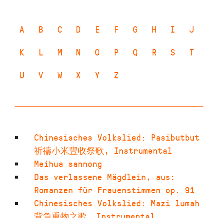
A
B
C
D
E
F
G
H
I
J
K
L
M
N
O
P
Q
R
S
T
U
V
W
X
Y
Z
Chinesisches Volkslied: Pasibutbut
祈禱小米豐收祭歌
,
Instrumental
Meihua sannong
Das verlassene Mägdlein, aus:
Romanzen für Frauenstimmen op. 91
Chinesisches Volkslied: Mazi lumah
背負重物之歌
,
Instrumental