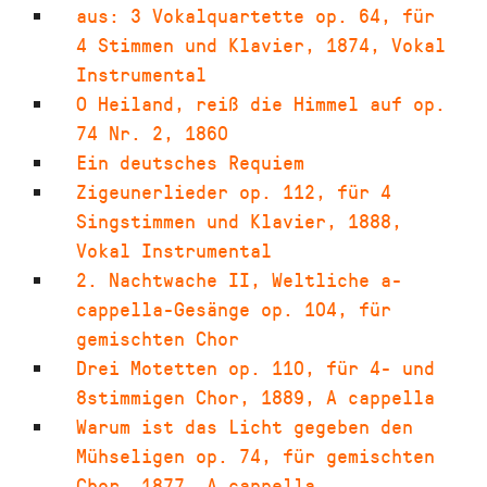
aus: 3 Vokalquartette op. 64
,
für
4 Stimmen und Klavier
,
1874
,
Vokal
Instrumental
O Heiland
,
reiß die Himmel auf op.
74 Nr. 2
,
1860
Ein deutsches Requiem
Zigeunerlieder op. 112
,
für 4
Singstimmen und Klavier
,
1888
,
Vokal Instrumental
2. Nachtwache II
,
Weltliche a-
cappella-Gesänge op. 104, für
gemischten Chor
Drei Motetten op. 110
,
für 4- und
8stimmigen Chor
,
1889
,
A cappella
Warum ist das Licht gegeben den
Mühseligen op. 74
,
für gemischten
Chor
,
1877
,
A cappella