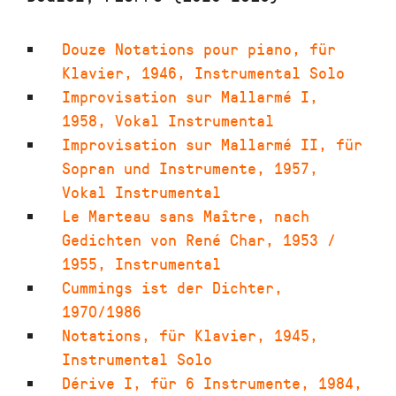
Douze Notations pour piano
,
für
Klavier
,
1946
,
Instrumental Solo
Improvisation sur Mallarmé I
,
1958
,
Vokal Instrumental
Improvisation sur Mallarmé II
,
für
Sopran und Instrumente
,
1957
,
Vokal Instrumental
Le Marteau sans Maître
,
nach
Gedichten von René Char
,
1953 /
1955
,
Instrumental
Cummings ist der Dichter
,
1970/1986
Notations
,
für Klavier
,
1945
,
Instrumental Solo
Dérive I
,
für 6 Instrumente
,
1984
,