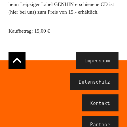
beim Leipziger Label GENUIN erschienene CD ist
(hier bei uns) zum Preis von 15.- erhältlich.
Kaufbetrag:
15,00 €
Navigation
Impressum
Meta
Footer
Datenschutz
Kontakt
Partner