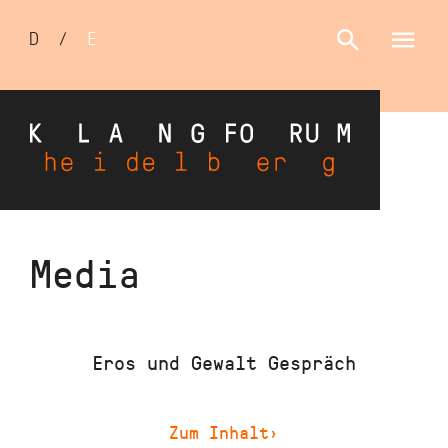
Sprachumschalter
D
/
E
Direkt
Media
zum
Inhalt
Eros und Gewalt Gespräch
Zum Inhalt
›