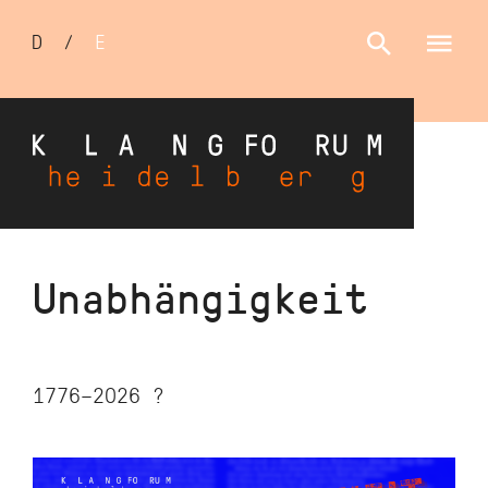
Sprachumschalter
D
/
E
Direkt
Unabhängigkeit
zum
Inhalt
1776–2026 ?