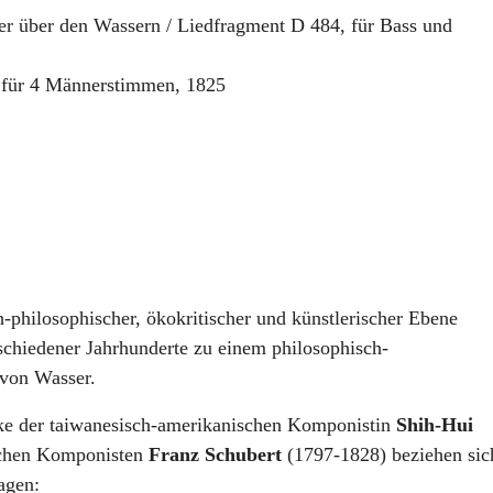
er über den Wassern / Liedfragment D 484
,
für Bass und
,
für 4 Männerstimmen
,
1825
h-philosophischer, ökokritischer und künstlerischer Ebene
schiedener Jahrhunderte zu einem philosophisch-
 von Wasser.
ke der taiwanesisch-amerikanischen Komponistin
Shih-Hui
schen Komponisten
Franz Schubert
(1797-1828) beziehen sic
agen: