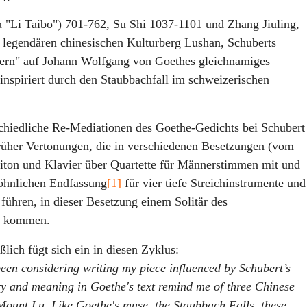
a "Li Taibo") 701-762, Su Shi 1037-1101 und
Zhang Jiuling,
 legendären chinesischen Kulturberg Lushan, Schuberts
sern" auf Johann Wolfgang von Goethes gleichnamiges
inspiriert durch den Staubbachfall im schweizerischen
schiedliche Re-Mediationen des Goethe-Gedichts bei Schubert
rüher Vertonungen, die in verschiedenen Besetzungen (vom
riton und Klavier über Quartette für Männerstimmen mit und
öhnlichen Endfassung
[1]
für vier tiefe Streichinstrumente und
hren, in dieser Besetzung einem Solitär des
ng kommen.
lich fügt sich ein in diesen Zyklus:
een considering writing my piece influenced by Schubert’s
ery and meaning in Goethe's text remind me of three Chinese
 Mount Lu. Like Goethe's muse, the Staubbach Falls, these