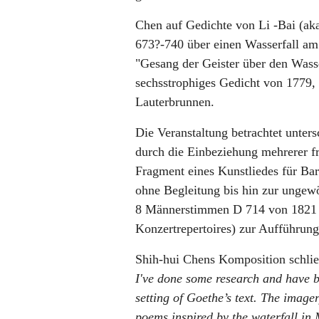
Chen auf Gedichte von Li -Bai (ak
673?-740 über einen Wasserfall am
"Gesang der Geister über den Was
sechsstrophiges Gedicht von 1779, 
Lauterbrunnen.
Die Veranstaltung betrachtet unter
durch die Einbeziehung mehrerer f
Fragment eines Kunstliedes für Ba
ohne Begleitung bis hin zur ungew
8 Männerstimmen D 714 von 1821 fü
Konzertrepertoires) zur Aufführu
Shih-hui Chens Komposition schließ
I've done some research and have b
setting of Goethe’s text. The imag
poems inspired by the waterfall in