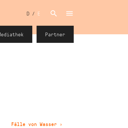
Sprachumschalter
D
/
E
Mediathek
Partner
Fälle von Wasser
›