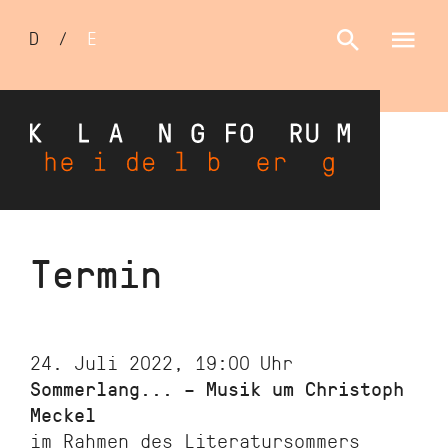
Sprachumschalter
D
/
E
Direkt
Termin
zum
Inhalt
24. Juli 2022, 19:00
Uhr
Sommerlang... – Musik um Christoph
Meckel
im Rahmen des Literatursommers