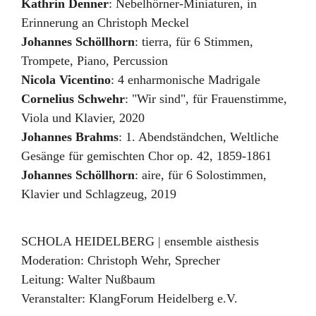
Kathrin Denner
:
Nebelhörner-Miniaturen
,
in
Erinnerung an Christoph Meckel
Johannes Schöllhorn
:
tierra
,
für 6 Stimmen,
Trompete, Piano, Percussion
Nicola Vicentino
:
4 enharmonische Madrigale
Cornelius Schwehr
:
"Wir sind"
,
für Frauenstimme,
Viola und Klavier
,
2020
Johannes Brahms
:
1. Abendständchen
,
Weltliche
Gesänge für gemischten Chor op. 42
,
1859-1861
Johannes Schöllhorn
:
aire
,
für 6 Solostimmen,
Klavier und Schlagzeug
,
2019
SCHOLA HEIDELBERG | ensemble aisthesis
Moderation:
Christoph Wehr, Sprecher
Leitung:
Walter Nußbaum
Veranstalter:
KlangForum Heidelberg e.V.