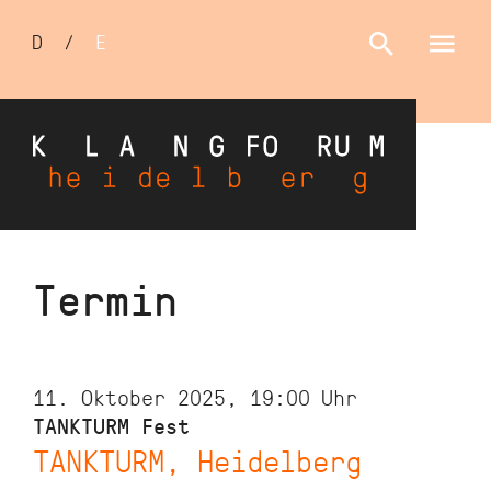
Sprachumschalter
D
/
E
Direkt
Termin
zum
Inhalt
11. Oktober 2025, 19:00
Uhr
TANKTURM Fest
TANKTURM, Heidelberg