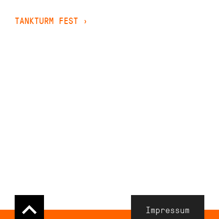
TANKTURM FEST
›
Navigation
Impressum