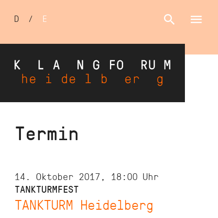
Sprachumschalter
D
/
E
Direkt
Termin
zum
Inhalt
14. Oktober 2017, 18:00
Uhr
TANKTURMFEST
TANKTURM Heidelberg