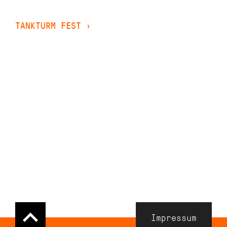
TANKTURM FEST
›
Navigation
Impressum