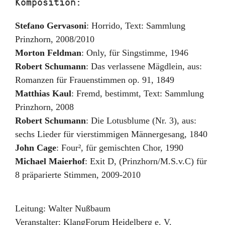
Komposition:
Stefano Gervasoni
:
Horrido
,
Text: Sammlung
Prinzhorn
,
2008/2010
Morton Feldman
:
Only
,
für Singstimme
,
1946
Robert Schumann
:
Das verlassene Mägdlein
,
aus:
Romanzen für Frauenstimmen op. 91
,
1849
Matthias Kaul
:
Fremd, bestimmt
,
Text: Sammlung
Prinzhorn
,
2008
Robert Schumann
:
Die Lotusblume (Nr. 3)
,
aus:
sechs Lieder für vierstimmigen Männergesang
,
1840
John Cage
:
Four²
,
für gemischten Chor
,
1990
Michael Maierhof
:
Exit D
,
(Prinzhorn/M.S.v.C) für
8 präparierte Stimmen
,
2009-2010
Leitung:
Walter Nußbaum
Veranstalter:
KlangForum Heidelberg e. V.