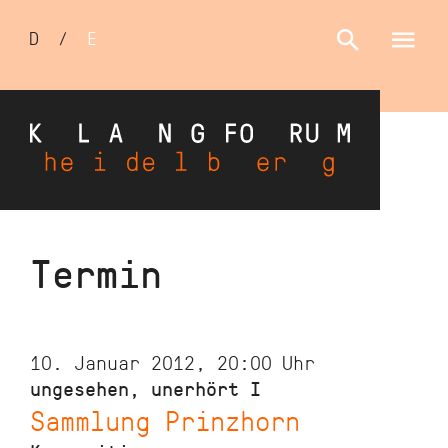
Sprachumschalter
D
/
E
Direkt
Termin
zum
Inhalt
10. Januar 2012, 20:00
Uhr
ungesehen, unerhört I
Sammlung Prinzhorn