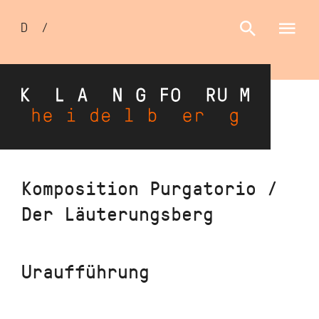
Sprachumschalter
D
/
E
Direkt
Komposition Purgatorio /
zum
Der Läuterungsberg
Inhalt
Uraufführung