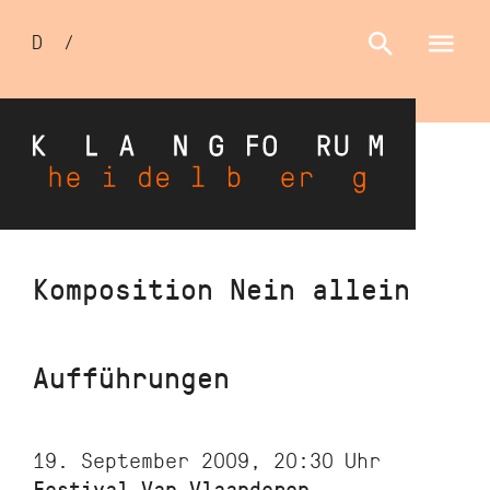
Sprachumschalter
D
/
E
Direkt
Komposition Nein allein
zum
Inhalt
Aufführungen
19. September 2009, 20:30
Uhr
Festival Van Vlaanderen