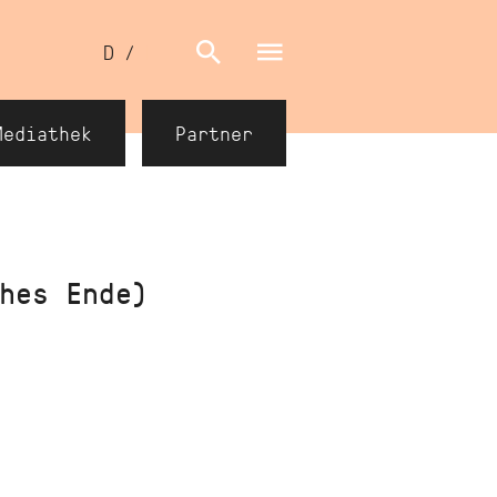
Sprachumschalter
D
/
E
Mediathek
Partner
hes Ende)