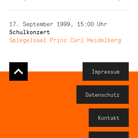
17. September 1999, 15:00
Uhr
Schulkonzert
Spiegelsaal Prinz Carl Heidelberg
Navigation
Impressum
Meta
Footer
Datenschutz
Kontakt