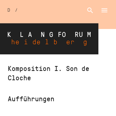
Sprachumschalter
D
/
E
Direkt
Komposition I. Son de
zum
Cloche
Inhalt
Aufführungen