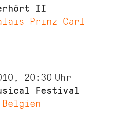
erhört II
alais Prinz Carl
010, 20:30
Uhr
usical Festival
 Belgien