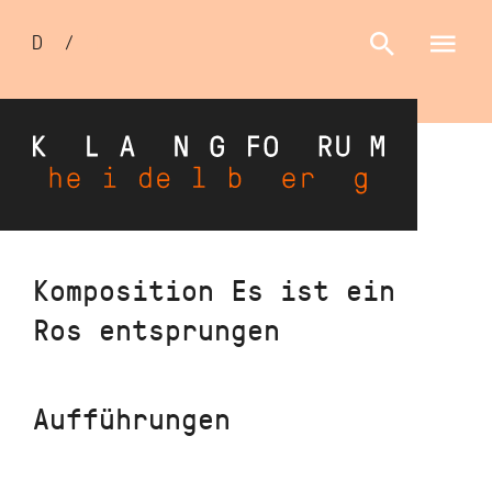
Sprachumschalter
D
/
E
Direkt
Komposition Es ist ein
zum
Ros entsprungen
Inhalt
Aufführungen