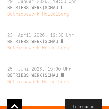
29. Januar 2026, 19:30
Uhr
BETRIEBS|WERK|SCHAU Ⅰ
Betriebswerk Heidelberg
23. April 2026, 19:30
Uhr
BETRIEBS|WERK|SCHAU Ⅱ
Betriebswerk Heidelberg
25. Juni 2026, 19:30
Uhr
BETRIEBS|WERK|SCHAU Ⅲ
Betriebswerk Heidelberg
Navigation
Impressum