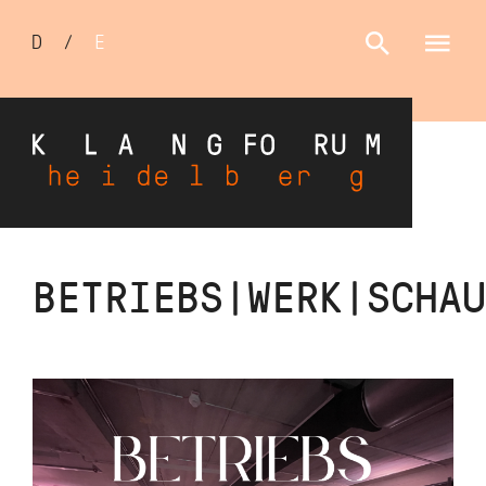
Sprachumschalter
D
/
E
Direkt
BETRIEBS|WERK|SCHAU
zum
Inhalt