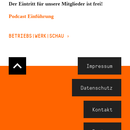
Der Eintritt für unsere Mitglieder ist frei!
Podcast Einführung
BETRIEBS|WERK|SCHAU
›
Navigation
Impressum
Meta
Footer
Datenschutz
Kontakt