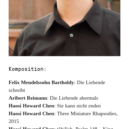
Komposition:
Felix Mendelssohn Bartholdy
:
Die Liebende
schreibt
Aribert Reimann
:
Die Liebende abermals
Haosi Howard Chen
:
Sie kann nicht enden
Haosi Howard Chen
:
Three Miniature Rhapsodies
,
2015
Haosi Howard Chen
:
tĕhillah
,
Psalm 148 – King