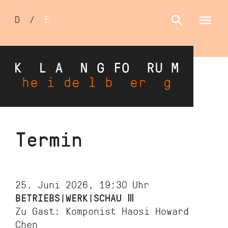
Sprachumschalter
D
/
E
Direkt
Termin
zum
Inhalt
25. Juni 2026, 19:30
Uhr
BETRIEBS|WERK|SCHAU Ⅲ
Zu Gast: Komponist Haosi Howard
Chen