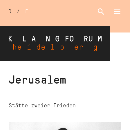
Sprachumschalter
D
/
E
Direkt
Jerusalem
zum
Inhalt
Stätte zweier Frieden