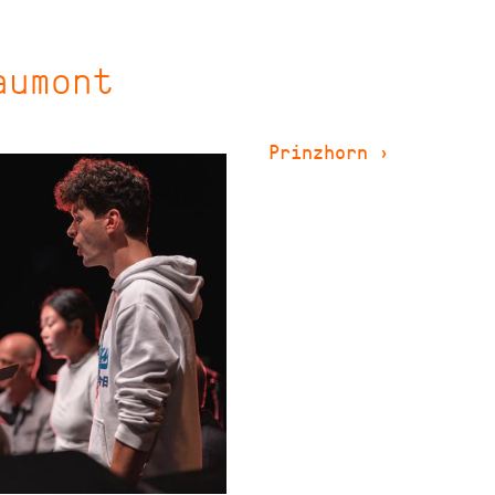
aumont
Prinzhorn
›