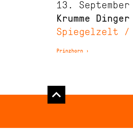
13. September
Krumme Dinger
Spiegelzelt /
Prinzhorn
›