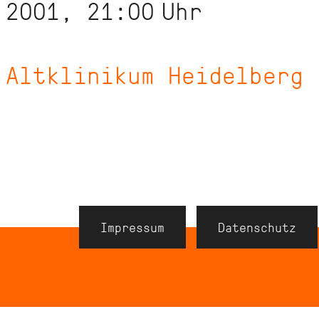
 2001, 21:00
Uhr
 Altklinikum Heidelberg
Navigation
Impressum
Datenschutz
Meta
Footer