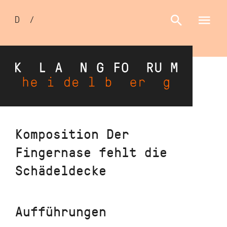
Sprachumschalter
D
/
E
Direkt
Komposition Der
zum
Fingernase fehlt die
Inhalt
Schädeldecke
Aufführungen